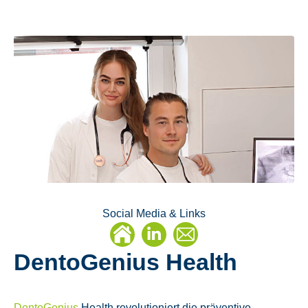
Social Media & Links
Linkedin
E-
DentoGenius Health
Mail
DentoGenius
Health revolutioniert die präventive